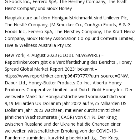
G Foods Inc., Ferrero SpA, The Hershey Company, The Kraft
Heinz Company und Sioux Honey
Hauptakteure auf dem Honigaufstrichmarkt sind Unilever Plc,
The Nestlé Company, JM Smucker Co., ConAgra Foods, B & G
Foods Inc., Ferrero SpA, The Hershey Company, The Kraft Heinz
Company, Sioux Honey Association Co-op und Comvita Limited,
Hive & Wellness Australia Pty Ltd.
New York, 4. August 2023 (GLOBE NEWSWIRE) –
Reportlinker.com gibt die Veröffentlichung des Berichts „Honey
Spread Global Market Report 2023“ bekannt –
https://www.reportlinker.com/p06479777/?utm_source=GNW,
Dabur Ltd., Honey-Butter Products Co Inc., Alberta Honey
Producers Cooperative Limited. und Dutch Gold Honey Inc. Der
weltweite Markt für Honigaufstriche wird voraussichtlich von
9,19 Milliarden US-Dollar im Jahr 2022 auf 9,75 Milliarden US-
Dollar im Jahr 2023 wachsen, mit einer durchschnittlichen
jährlichen Wachstumsrate ( CAGR) von 6,1 %. Der Krieg
zwischen Russland und der Ukraine hat die Chancen einer
weltweiten wirtschaftlichen Erholung von der COVID-19-
Pandemie zumindest kurzfristig beeinträchtigt. Der Krieg