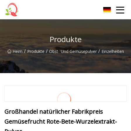
Yunnan Vitamin Co., Ltd
Produkte
/
/
/
Heim
Produkte
Obst- Und Gemüsepulver
Einzelheiten
Großhandel natürlicher Fabrikpreis
Gemüsefrucht Rote-Bete-Wurzelextrakt-