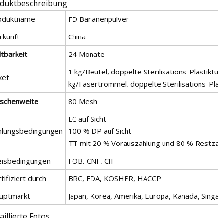
duktbeschreibung
oduktname
FD Bananenpulver
rkunft
China
tbarkeit
24 Monate
1 kg/Beutel, doppelte Sterilisations-Plastikt
ket
kg/Fasertrommel, doppelte Sterilisations-Pla
schenweite
80 Mesh
LC auf Sicht
hlungsbedingungen
100 % DP auf Sicht
TT mit 20 % Vorauszahlung und 80 % Restz
eisbedingungen
FOB, CNF, CIF
tifiziert durch
BRC, FDA, KOSHER, HACCP
uptmarkt
Japan, Korea, Amerika, Europa, Kanada, Singa
aillierte Fotos