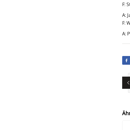
F: 
A: 
F: 
A: 
Äh