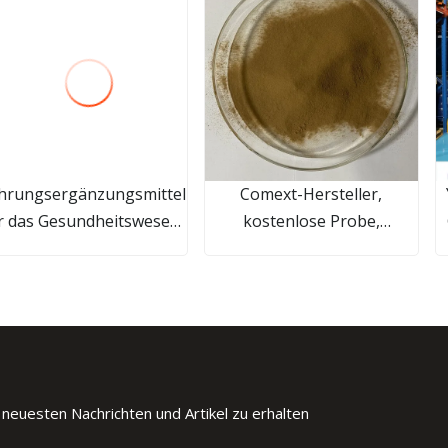
hrungsergänzungsmittel
Comext-Hersteller,
r das Gesundheitswesen
kostenlose Probe,
Dmscare
traditionelle chinesische
3
Medizin, organische HPLC,
10 % 80 % Ginsenoside,
Polysaccharide, Pulver,
roter koreanischer
Pflanzen-Panax-Ginseng-
Extrakt
 neuesten Nachrichten und Artikel zu erhalten