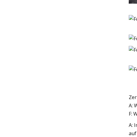
Zer
A: 
F: 
A: 
auf