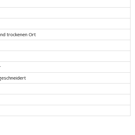
und trockenen Ort
r
geschneidert