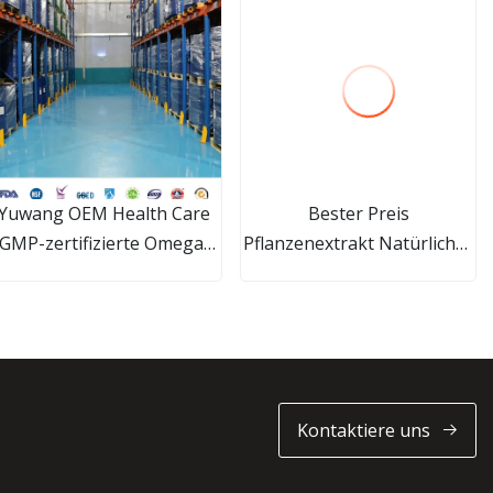
Yuwang OEM Health Care
Bester Preis
GMP-zertifizierte Omega-
Pflanzenextrakt Natürlicher
69-Softgel-Weichkapsel in
Kava-Extrakt Pulverreinheit
großen Mengen
70 % Kavakavaresin CAS
9000
Kontaktiere uns