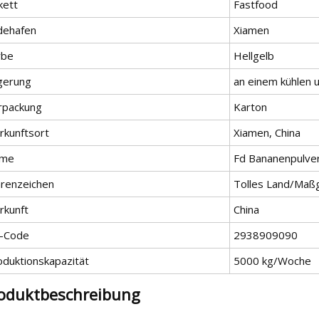
kett
Fastfood
dehafen
Xiamen
rbe
Hellgelb
gerung
an einem kühlen 
rpackung
Karton
rkunftsort
Xiamen, China
me
Fd Bananenpulve
renzeichen
Tolles Land/Maß
rkunft
China
-Code
2938909090
oduktionskapazität
5000 kg/Woche
oduktbeschreibung