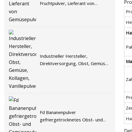
Pro
Fruchtpulver, Lieferant von
Gemüsepulver
Pr
He
Hal
Pa
Industrieller Hersteller,
Ma
Direktversorgung, Obst, Gemüse,
Kollagen, Vanillepulver
Za
Pr
Zer
Fd Bananenpulver
Ha
gefriergetrocknetes Obst- und
Gemüsepulver
Det