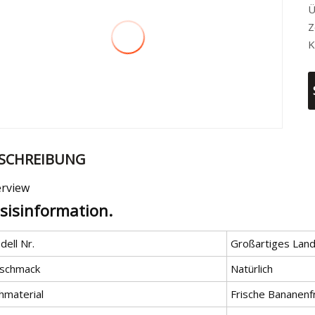
Ü
Z
K
SCHREIBUNG
rview
sisinformation.
ell Nr.
Großartiges Lan
schmack
Natürlich
hmaterial
Frische Bananenf