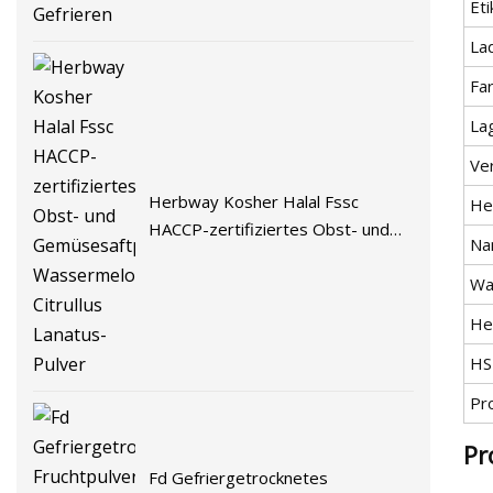
Eti
La
Fa
La
Ve
Herbway Kosher Halal Fssc
He
HACCP-zertifiziertes Obst- und
Na
Gemüsesaftpulver,
Wa
Wassermelonenpulver, Citrullus
Lanatus-Pulver
He
HS
Pr
Pr
Fd Gefriergetrocknetes