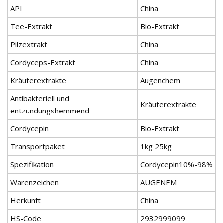
API
China
Tee-Extrakt
Bio-Extrakt
Pilzextrakt
China
Cordyceps-Extrakt
China
Kräuterextrakte
Augenchem
Antibakteriell und
Kräuterextrakte
entzündungshemmend
Cordycepin
Bio-Extrakt
Transportpaket
1kg 25kg
Spezifikation
Cordycepin10%-98%
Warenzeichen
AUGENEM
Herkunft
China
HS-Code
2932999099