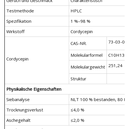
Geruch und Geschmack
Charakteristisch
Testmethode
HPLC
Spezifikation
1 %–98 %
Wirkstoff
Cordycepin
73-03-0
CAS-NR.
Molekularformel
C10H13N
Cordycepin
251,24
Molekulargewicht
Struktur
Physikalische Eigenschaften
Siebanalyse
NLT 100 % bestanden, 80 M
Trocknungsverlust
≤4,0 %
Aschegehalt
≤2,0 %