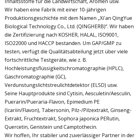
Inhaltsstoffe für die Landwirtschaft, Aromen usw.
Wir haben eine Fabrik mit einer 10-jährigen
Produktionsgeschichte mit dem Namen „Xi'an QingYue
Biological Technology Co., Ltd. (QINGHERB)“. Wir haben
die Zertifizierung nach KOSHER, HALAL, ISO9001,
ISO22000 und HACCP bestanden. Um GAP/GMP zu
testen, verfügt die Qualitätsabteilung jetzt über viele
fortschrittliche Testgeräte, wie z. B.
Hochleistungsflüssigkeitschromatographie (HPLC),
Gaschromatographie (GC),
Verdunstungslichtstreulichtdetektor (ELSD) usw.
Seine Hauptprodukte sind Cytisin, Aesculetin/Aesculin,
Puerarin/Pueraria-Flavon, Epimedium PE
(Icariin/Flavon), Tabersonin, Pilz-/Pilzextrakt, Ginseng-
Extrakt, Fruchtextrakt, Sophora japonica PERutin,
Quercetin, Genistein und Camptothecin.
Wir hoffen, Ihr stabiler und zuverlässiger Partner in der