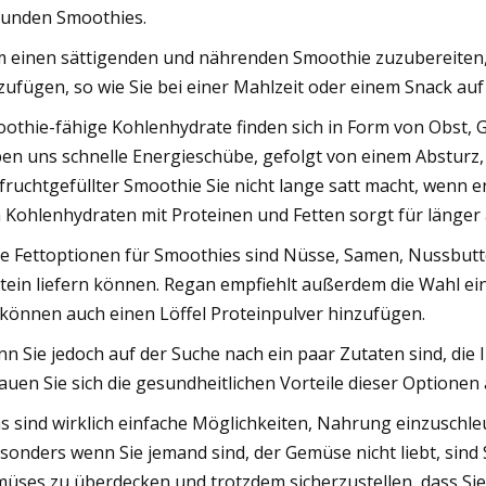
unden Smoothies.
 einen sättigenden und nährenden Smoothie zuzubereiten, m
zufügen, so wie Sie bei einer Mahlzeit oder einem Snack au
othie-fähige Kohlenhydrate finden sich in Form von Obst,
en uns schnelle Energieschübe, gefolgt von einem Absturz, 
 fruchtgefüllter Smoothie Sie nicht lange satt macht, wenn e
 Kohlenhydraten mit Proteinen und Fetten sorgt für länger
e Fettoptionen für Smoothies sind Nüsse, Samen, Nussbutter
tein liefern können. Regan empfiehlt außerdem die Wahl eine
 können auch einen Löffel Proteinpulver hinzufügen.
n Sie jedoch auf der Suche nach ein paar Zutaten sind, die 
auen Sie sich die gesundheitlichen Vorteile dieser Optionen 
s sind wirklich einfache Möglichkeiten, Nahrung einzuschle
sonders wenn Sie jemand sind, der Gemüse nicht liebt, sind
üses zu überdecken und trotzdem sicherzustellen, dass Sie 