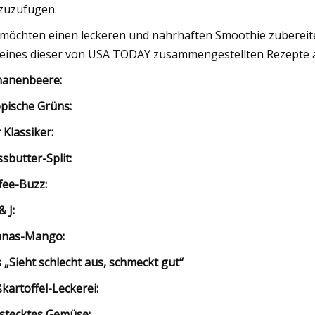
zuzufügen.
 möchten einen leckeren und nahrhaften Smoothie zubereite
 eines dieser von USA TODAY zusammengestellten Rezepte aus
anenbeere:
pische Grüns:
 Klassiker:
sbutter-Split:
fee-Buzz:
& J:
anas-Mango:
 „Sieht schlecht aus, schmeckt gut“
kartoffel-Leckerei:
stecktes Gemüse: