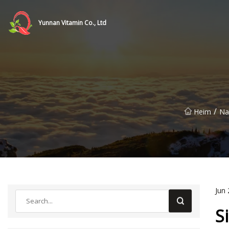
Yunnan Vitamin Co., Ltd
/
Heim
Na
Jun 
S