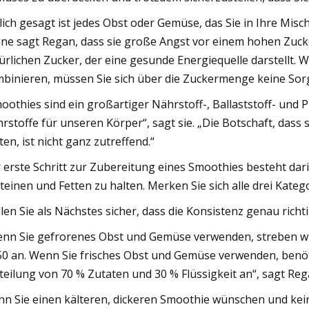
lich gesagt ist jedes Obst oder Gemüse, das Sie in Ihre Mis
ine sagt Regan, dass sie große Angst vor einem hohen Zucke
ürlichen Zucker, der eine gesunde Energiequelle darstellt. 
binieren, müssen Sie sich über die Zuckermenge keine Sor
oothies sind ein großartiger Nährstoff-, Ballaststoff- und 
rstoffe für unseren Körper“, sagt sie. „Die Botschaft, dass 
lten, ist nicht ganz zutreffend.“
 erste Schritt zur Zubereitung eines Smoothies besteht darin
teinen und Fetten zu halten. Merken Sie sich alle drei Kateg
llen Sie als Nächstes sicher, dass die Konsistenz genau richtig
nn Sie gefrorenes Obst und Gemüse verwenden, streben wir 
50 an. Wenn Sie frisches Obst und Gemüse verwenden, benöti
teilung von 70 % Zutaten und 30 % Flüssigkeit an“, sagt Reg
n Sie einen kälteren, dickeren Smoothie wünschen und kei