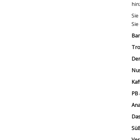
hin
Sie
Sie
Ban
Tro
Der
Nus
Kaf
PB 
An
Das
Süß
Ver