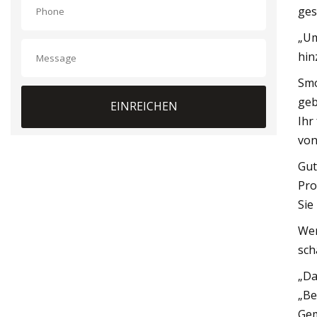
ges
„Um
hin
Smo
geb
EINREICHEN
Ihr
von
Gut
Pro
Sie
Wen
sch
„Da
„Be
Gem