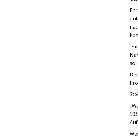
Ehr
onl
nat
kom
„Sm
Näh
sol
Der
Pro
Ste
„We
50:
Auf
Wen