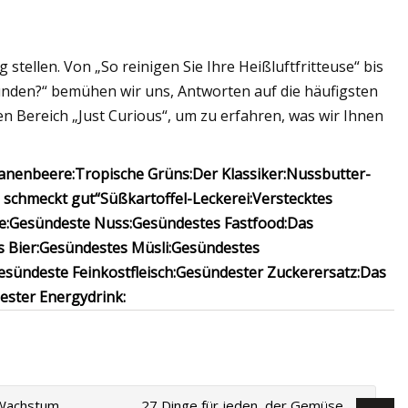
tellen. Von „So reinigen Sie Ihre Heißluftfritteuse“ bis
funden?“ bemühen wir uns, Antworten auf die häufigsten
en Bereich „Just Curious“, um zu erfahren, was wir Ihnen
anenbeere:
Tropische Grüns:
Der Klassiker:
Nussbutter-
, schmeckt gut“
Süßkartoffel-Leckerei:
Verstecktes
e:
Gesündeste Nuss:
Gesündestes Fastfood:
Das
 Bier:
Gesündestes Müsli:
Gesündestes
esündeste Feinkostfleisch:
Gesündester Zuckerersatz:
Das
ster Energydrink:
 Wachstum
27 Dinge für jeden, der Gemüse