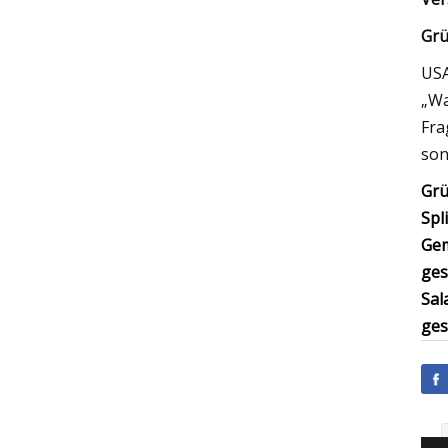
Grü
USA
„Wa
Fra
son
Grü
Spli
Ge
ges
Sal
ges