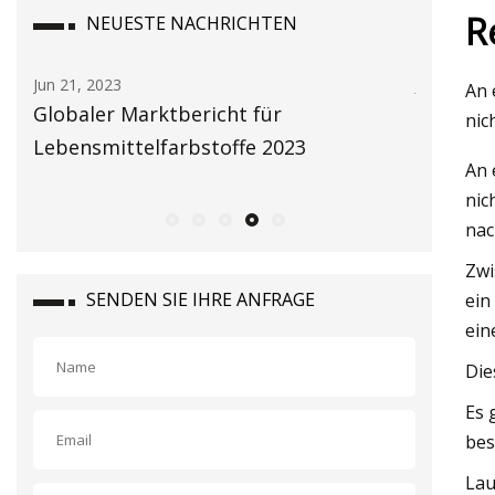
R
NEUESTE NACHRICHTEN
Jun 23, 2023
Jun 15, 2
An 
Der Markt für Kokosmilchpulver wird
Adverti
nic
bis 2028 ein massives Wachstum
An 
verzeichnen
nic
nac
Zwi
SENDEN SIE IHRE ANFRAGE
ein
ein
Die
Es 
bes
Lau