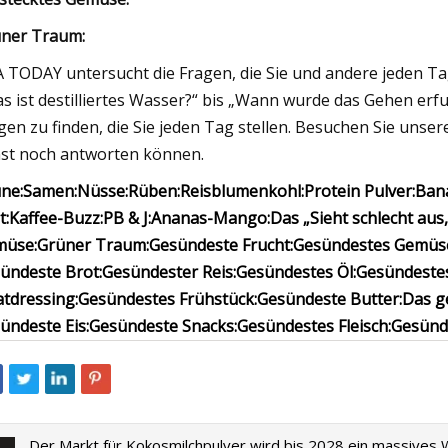
ner Traum:
 TODAY untersucht die Fragen, die Sie und andere jeden Tag s
s ist destilliertes Wasser?“ bis „Wann wurde das Gehen er
gen zu finden, die Sie jeden Tag stellen. Besuchen Sie unser
st noch antworten können.
ne:
Samen:
Nüsse:
Rüben:
Reisblumenkohl:
Protein Pulver:
Ban
t:
Kaffee-Buzz:
PB & J:
Ananas-Mango:
Das „Sieht schlecht aus
müse:
Grüner Traum:
Gesündeste Frucht:
Gesündestes Gemüs
ündeste Brot:
Gesündester Reis:
Gesündestes Öl:
Gesündestes
atdressing:
Gesündestes Frühstück:
Gesündeste Butter:
Das g
ündeste Eis:
Gesündeste Snacks:
Gesündestes Fleisch:
Gesünde
Der Markt für Kokosmilchpulver wird bis 2028 ein massives