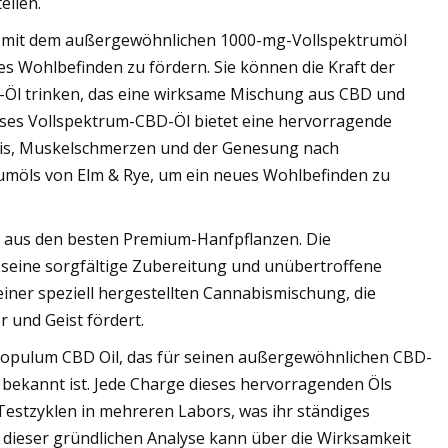
ellen.
n mit dem außergewöhnlichen 1000-mg-Vollspektrumöl
es Wohlbefinden zu fördern. Sie können die Kraft der
D-Öl trinken, das eine wirksame Mischung aus CBD und
ieses Vollspektrum-CBD-Öl bietet eine hervorragende
tis, Muskelschmerzen und der Genesung nach
rumöls von Elm & Rye, um ein neues Wohlbefinden zu
k aus den besten Premium-Hanfpflanzen. Die
h seine sorgfältige Zubereitung und unübertroffene
einer speziell hergestellten Cannabismischung, die
 und Geist fördert.
 Populum CBD Oil, das für seinen außergewöhnlichen CBD-
 bekannt ist. Jede Charge dieses hervorragenden Öls
e Testzyklen in mehreren Labors, was ihr ständiges
 dieser gründlichen Analyse kann über die Wirksamkeit