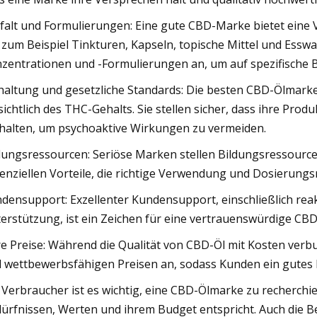
lfalt und Formulierungen: Eine gute CBD-Marke bietet eine V
 zum Beispiel Tinkturen, Kapseln, topische Mittel und Essw
zentrationen und -Formulierungen an, um auf spezifische 
haltung und gesetzliche Standards: Die besten CBD-Ölmarke
sichtlich des THC-Gehalts. Sie stellen sicher, dass ihre Pro
halten, um psychoaktive Wirkungen zu vermeiden.
dungsressourcen: Seriöse Marken stellen Bildungsressource
enziellen Vorteile, die richtige Verwendung und Dosierungsr
densupport: Exzellenter Kundensupport, einschließlich rea
erstützung, ist ein Zeichen für eine vertrauenswürdige CB
re Preise: Während die Qualität von CBD-Öl mit Kosten verb
 wettbewerbsfähigen Preisen an, sodass Kunden ein gutes P
 Verbraucher ist es wichtig, eine CBD-Ölmarke zu recherchi
ürfnissen, Werten und ihrem Budget entspricht. Auch die B