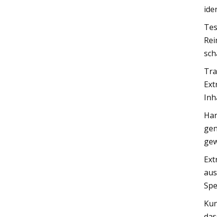
iden
Tes
Rei
sch
Tra
Ext
Inh
Han
gen
gew
Ext
aus
Spe
Kun
das