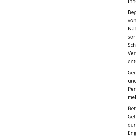
Ihn
Beg
von
Nat
sor
Sch
Ver
ent
Gen
unü
Per
meh
Bet
Geh
dur
Eng