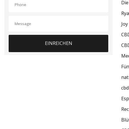
Die
Rya
Joy
CBD
EINREICHEN
CBD
Med
Fün
nat
cb
Es
Rec
Blü