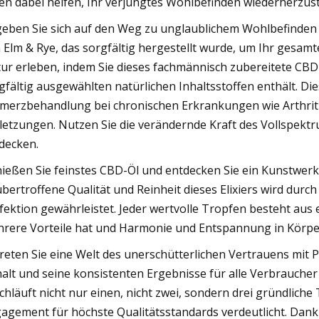
en dabei helfen, Ihr verjüngtes Wohlbefinden wiederherzust
eben Sie sich auf den Weg zu unglaublichem Wohlbefinde
 Elm & Rye, das sorgfältig hergestellt wurde, um Ihr gesamt
ur erleben, indem Sie dieses fachmännisch zubereitete CB
gfältig ausgewählten natürlichen Inhaltsstoffen enthält. D
merzbehandlung bei chronischen Erkrankungen wie Arthri
letzungen. Nutzen Sie die verändernde Kraft des Vollspekt
decken.
ießen Sie feinstes CBD-Öl und entdecken Sie ein Kunstwer
bertroffene Qualität und Reinheit dieses Elixiers wird durc
fektion gewährleistet. Jeder wertvolle Tropfen besteht aus 
rere Vorteile hat und Harmonie und Entspannung in Körper
reten Sie eine Welt des unerschütterlichen Vertrauens mit
alt und seine konsistenten Ergebnisse für alle Verbraucher
chläuft nicht nur einen, nicht zwei, sondern drei gründlich
agement für höchste Qualitätsstandards verdeutlicht. Dank