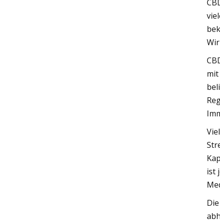
CBD
vie
bek
Wir
CBD
mit
bel
Reg
Imm
Vie
Str
Kap
ist
Med
Die
abh