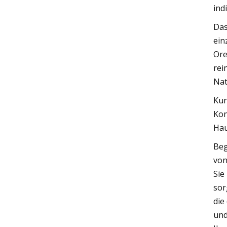
ind
Das
ein
Ore
rei
Nat
Kun
Kon
Hau
Beg
von
Sie
sor
die
und