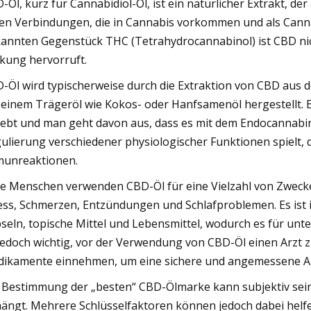
-Öl, kurz für Cannabidiol-Öl, ist ein natürlicher Extrakt, de
len Verbindungen, die in Cannabis vorkommen und als Cann
annten Gegenstück THC (Tetrahydrocannabinol) ist CBD nich
kung hervorruft.
-Öl wird typischerweise durch die Extraktion von CBD aus
 einem Trägeröl wie Kokos- oder Hanfsamenöl hergestellt. 
iebt und man geht davon aus, dass es mit dem Endocannabino
ulierung verschiedener physiologischer Funktionen spielt
unreaktionen.
le Menschen verwenden CBD-Öl für eine Vielzahl von Zweck
ess, Schmerzen, Entzündungen und Schlafproblemen. Es ist i
seln, topische Mittel und Lebensmittel, wodurch es für unte
 jedoch wichtig, vor der Verwendung von CBD-Öl einen Arzt 
ikamente einnehmen, um eine sichere und angemessene A
 Bestimmung der „besten“ CBD-Ölmarke kann subjektiv sein,
ängt. Mehrere Schlüsselfaktoren können jedoch dabei helf