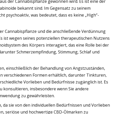
r aus der Cannabispflanze gewonnen wird. Es ist eine der
abinoide bekannt sind. Im Gegensatz zu seinem
t psychoaktiv, was bedeutet, dass es keine „High“-
 der Cannabispflanze und die anschließende Verdünnung
Es ist wegen seines potenziellen therapeutischen Nutzens
idsystem des Körpers interagiert, das eine Rolle bei der
, darunter Schmerzempfindung, Stimmung, Schlaf und
en, einschließlich der Behandlung von Angstzuständen,
n verschiedenen Formen erhältlich, darunter Tinkturen,
rschiedliche Vorlieben und Bedürfnisse zugänglich ist. Es
zu konsultieren, insbesondere wenn Sie andere
nwendung zu gewährleisten.
 da sie von den individuellen Bedürfnissen und Vorlieben
en, seriöse und hochwertige CBD-Ölmarken zu