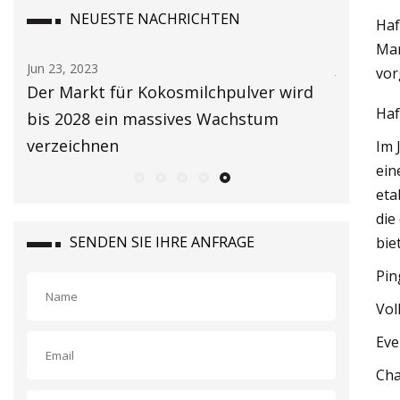
NEUESTE NACHRICHTEN
Haf
Mar
Jun 23, 2023
Jun 15, 20
vor
Der Markt für Kokosmilchpulver wird
Advertis
Haf
bis 2028 ein massives Wachstum
verzeichnen
Im 
ein
eta
die
SENDEN SIE IHRE ANFRAGE
bie
Pin
Vol
Eve
Cha