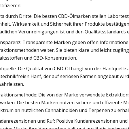
tifizieren:
ts durch Dritte: Die besten CBD-Ölmarken stellen Labortest
nheit, Wirksamkeit und Sicherheit ihrer Produkte bestätigen.
ädlichen Verunreinigungen ist und den Qualitätsstandards e
nsparenz: Transparente Marken geben offen Informationen
raktionsmethoden weiter. Sie bieten klare und leicht zugängl
altsstoffen und CBD-Konzentration.
fquelle: Die Qualität von CBD-Öl hängt von der Hanfquelle 
technikfreien Hanf, der auf seriösen Farmen angebaut wird
ährleisten.
raktionsmethode: Die von der Marke verwendete Extraktions
wirken. Die besten Marken nutzen sichere und effiziente M
ktrum an nützlichen Cannabinoiden und Terpenen zu erhal
denrezensionen und Ruf: Positive Kundenrezensionen und e
s eine Marke ihre Versprechen hält und qualitativ hochwert